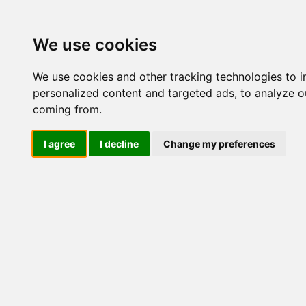
Update cookies preferences
We use cookies
We use cookies and other tracking technologies to 
personalized content and targeted ads, to analyze ou
coming from.
LOG IND
I agree
I decline
Change my preferences
Produkter ........max/side
Industriel elektronik > Fase
Industriel IT
El-komponenter
Industriel elektronik
Strømrelæer
Jordfejlsrelæer, DC
Isolationsforstærkere
Fasefejlsrelæer, 3 fasede
Fasefejlsrelæ, standard
Fasefejlsrelæ 3F+N
PADA B110 AA3C
PADA B230 AA
Med backupforsyning
3F+N med backupforsyning
Med fasefølge
3F+N med fasefølge
Med frekvens
PNDA
PNDI