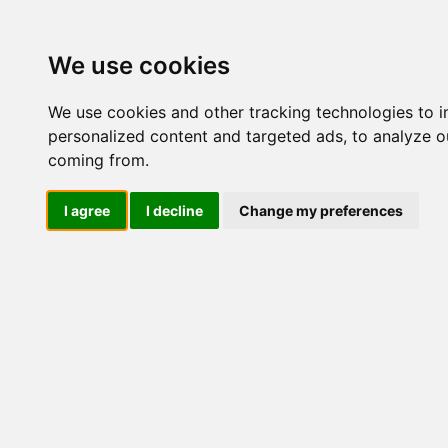
Update cookies preferences
We use cookies
We use cookies and other tracking technologies to 
personalized content and targeted ads, to analyze ou
coming from.
LOG IND
I agree
I decline
Change my preferences
Produkter ........max/side
El-komponenter > Afbrydere 
+ 1 NO/NC > Kapslet
Industriel IT
El-komponenter
Afbrydere og omskiftere
Nr.
Omskiftere
Special omsk/afb
524
Tilbehør/reservedele
Sikkerhedsafbrydere og
lastadskillere
536
3 polet
3 polet + 1 NO
3 polet + 2 NO
3 polet + 1 NO/NC
4 polet
535
4 polet + 1 NO
4 polet + 2 NO
4 polet + 1 NO/NC