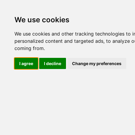
Update cookies preferences
We use cookies
We use cookies and other tracking technologies to 
personalized content and targeted ads, to analyze ou
coming from.
LOG IND
I agree
I decline
Change my preferences
Produkter ........max/side
El-komponenter > Tavleins
Industriel IT
El-komponenter
Afbrydere og omskiftere
ATEX
Funktionelle håndtag
CEE industristik
Gruppetavler
Elektromagneter
Termostater, termosikringer og
termofølere
Tavleinstrumenter
Blødtjernsinstrumenter
Drejespoleinstrumenter
Panelmontage 48x48
Panelmontage 72x72
Panelmontage 96X96