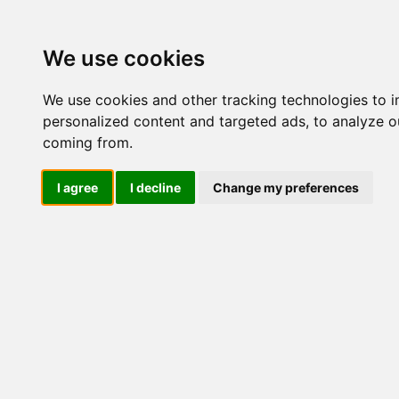
Update cookies preferences
We use cookies
We use cookies and other tracking technologies to 
personalized content and targeted ads, to analyze ou
coming from.
LOG IND
I agree
I decline
Change my preferences
Produkter ........max/side
El-komponenter > Leverand
> Motoromskiftere > Dahlan
Industriel IT
El-komponenter
Afbrydere og omskiftere
ATEX
Funktionelle håndtag
CEE industristik
Gruppetavler
Elektromagneter
Termostater, termosikringer og
termofølere
Tavleinstrumenter
Transformere og shunte
Måleudstyr
Endestop, sensorer og
monteringskasser
Leverandører