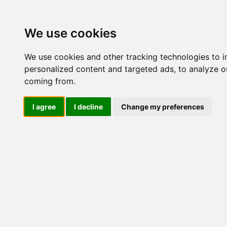
Update cookies preferences
We use cookies
We use cookies and other tracking technologies to 
personalized content and targeted ads, to analyze ou
coming from.
LOG IND
I agree
I decline
Change my preferences
Produkter ........max/side
El-komponenter > Leverandø
Panelmontage 48x48
Industriel IT
El-komponenter
Afbrydere og omskiftere
Nr.
ATEX
Funktionelle håndtag
CEE industristik
51926
Gruppetavler
Elektromagneter
Termostater, termosikringer og
termofølere
Tavleinstrumenter
Transformere og shunte
Måleudstyr
Endestop, sensorer og
monteringskasser
Leverandører