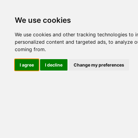
Update cookies preferences
We use cookies
We use cookies and other tracking technologies to 
personalized content and targeted ads, to analyze ou
coming from.
LOG IND
I agree
I decline
Change my preferences
Produkter ........max/side
El-komponenter > Leveran
serien
Industriel IT
El-komponenter
Afbrydere og omskiftere
ATEX
Funktionelle håndtag
CEE industristik
Gruppetavler
Elektromagneter
Termostater, termosikringer og
termofølere
Tavleinstrumenter
Transformere og shunte
Måleudstyr
Endestop, sensorer og
monteringskasser
Leverandører