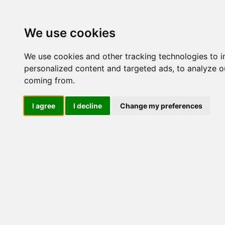
Update cookies preferences
We use cookies
We use cookies and other tracking technologies to 
personalized content and targeted ads, to analyze ou
coming from.
LOG IND
I agree
I decline
Change my preferences
Produkter ........max/side
El-komponenter > Leverand
Industriel IT
El-komponenter
Afbrydere og omskiftere
ATEX
Funktionelle håndtag
CEE industristik
Gruppetavler
Elektromagneter
Termostater, termosikringer og
termofølere
Tavleinstrumenter
Transformere og shunte
Måleudstyr
Endestop, sensorer og
monteringskasser
Leverandører