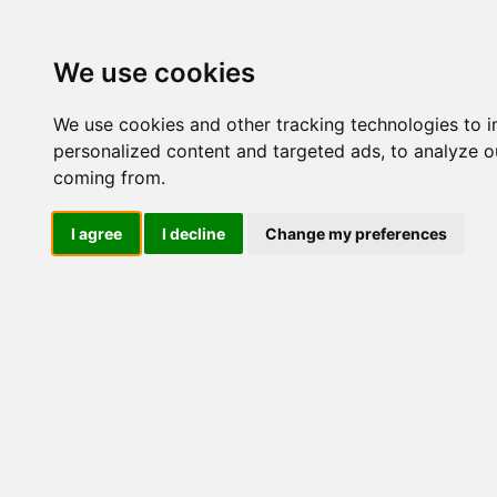
Update cookies preferences
We use cookies
We use cookies and other tracking technologies to 
personalized content and targeted ads, to analyze ou
coming from.
LOG IND
I agree
I decline
Change my preferences
Produkter ........max/side
El-komponenter > Leverandø
Panelmontage 144x144
Industriel IT
El-komponenter
Afbrydere og omskiftere
ATEX
Funktionelle håndtag
CEE industristik
Gruppetavler
Elektromagneter
Termostater, termosikringer og
termofølere
Tavleinstrumenter
Transformere og shunte
Måleudstyr
Endestop, sensorer og
monteringskasser
Leverandører