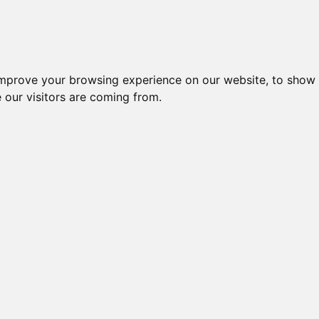
improve your browsing experience on our website, to show 
 our visitors are coming from.
l-komponenter > Leverandører > Zurc > Tavleinstrumenter > Dig