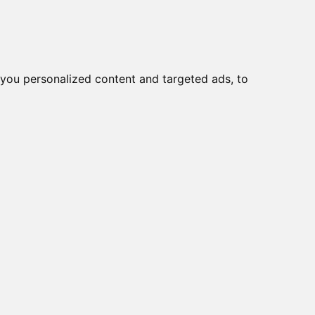
you personalized content and targeted ads, to
Start
Nyheder
Kontakt
italinstrumenter