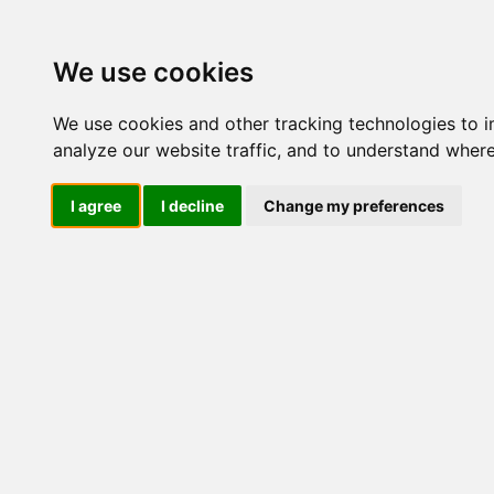
Update cookies preferences
We use cookies
We use cookies and other tracking technologies to 
analyze our website traffic, and to understand where
I agree
I decline
Change my preferences
LOG IND
Produkter ........max/side
E
Industriel IT
El-komponenter
Afbrydere og omskiftere
ATEX
Funktionelle håndtag
CEE industristik
Gruppetavler
Elektromagneter
Termostater, termosikringer og
termofølere
Tavleinstrumenter
Transformere og shunte
Måleudstyr
Endestop, sensorer og
monteringskasser
Leverandører