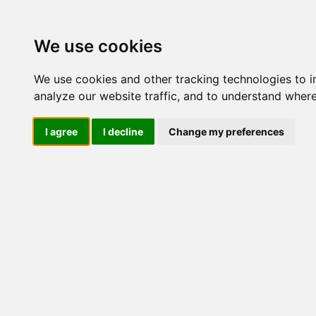
Update cookies preferences
We use cookies
We use cookies and other tracking technologies to 
analyze our website traffic, and to understand where
I agree
I decline
Change my preferences
LOG IND
Produkter ........max/side
E
Industriel IT
El-komponenter
Afbrydere og omskiftere
ATEX
Funktionelle håndtag
CEE industristik
Gruppetavler
Elektromagneter
Termostater, termosikringer og
termofølere
Tavleinstrumenter
Transformere og shunte
Måleudstyr
Endestop, sensorer og
monteringskasser
Fodkontakter