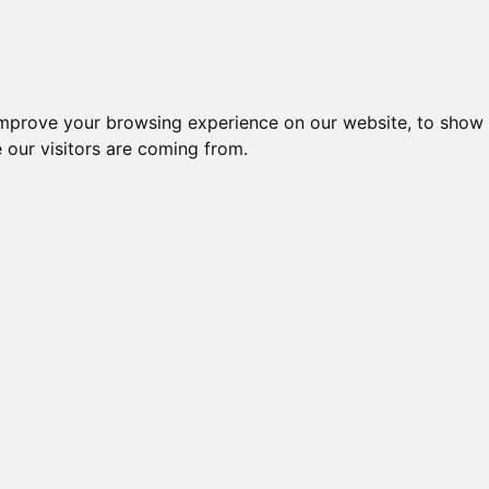
improve your browsing experience on our website, to show 
 our visitors are coming from.
l-komponenter > Endestop, sensorer og monteringskasser