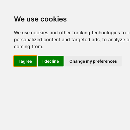
Update cookies preferences
We use cookies
We use cookies and other tracking technologies to 
personalized content and targeted ads, to analyze ou
coming from.
LOG IND
I agree
I decline
Change my preferences
Produkter ........max/side
El-komponenter > Afbryder
Industriel IT
El-komponenter
Afbrydere og omskiftere
Omskiftere
Afbrydere
Amperemeteromskiftere
BCD omskiftere
Manøvreomskiftere
Motoromskiftere
K0 M510A/1AA-B
S1 V840F/FD61
Trinomskiftere
Voltmeteromskiftere
1-2 omskiftere
1-0-2 omskiftere
Special omsk/afb
Tilbehør/reservedele
Sikkerhedsafbrydere og