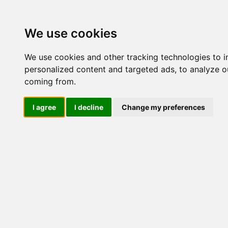
Update cookies preferences
We use cookies
We use cookies and other tracking technologies to 
personalized content and targeted ads, to analyze ou
coming from.
LOG IND
I agree
I decline
Change my preferences
Produkter ........max/side
El-komponenter > Leverand
Sikkerhedsafbrydere og las
Industriel IT
El-komponenter
Afbrydere og omskiftere
ATEX
Funktionelle håndtag
CEE industristik
Gruppetavler
Elektromagneter
Termostater, termosikringer og
termofølere
Tavleinstrumenter
Transformere og shunte
Måleudstyr
Endestop, sensorer og
monteringskasser
Leverandører