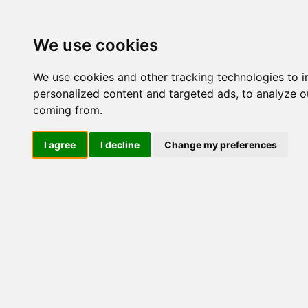
Update cookies preferences
We use cookies
We use cookies and other tracking technologies to 
personalized content and targeted ads, to analyze ou
coming from.
LOG IND
I agree
I decline
Change my preferences
Produkter ........max/side
El-komponenter > Leverand
> 1-0-2 omskiftere > 3 polet
Industriel IT
El-komponenter
Afbrydere og omskiftere
Nr.
ATEX
Funktionelle håndtag
CEE industristik
Gruppetavler
159
Elektromagneter
Termostater, termosikringer og
termofølere
Tavleinstrumenter
Transformere og shunte
395
Måleudstyr
Endestop, sensorer og
monteringskasser
Leverandører