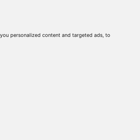
you personalized content and targeted ads, to
Start
Nyheder
Kontakt
 omskiftere > Omskiftere
viser varer
1-10
af
16
-600 E
E + F*DK4856 +
-600 FT2
-600 E