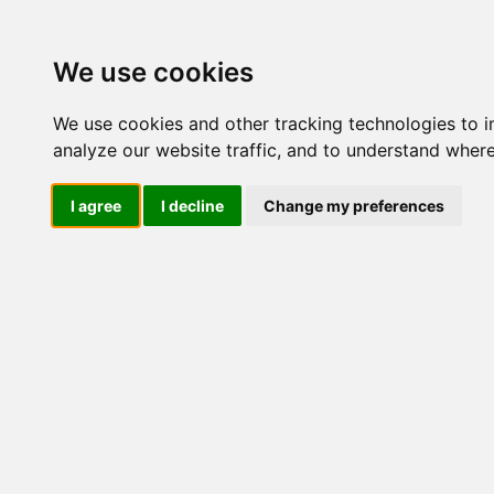
Update cookies preferences
We use cookies
We use cookies and other tracking technologies to 
analyze our website traffic, and to understand where
I agree
I decline
Change my preferences
LOG IND
Produkter ........max/side
E
>
Industriel IT
El-komponenter
Afbrydere og omskiftere
ATEX
Funktionelle håndtag
CEE industristik
Gruppetavler
Elektromagneter
Termostater, termosikringer og
termofølere
Tavleinstrumenter
Transformere og shunte
Måleudstyr
Endestop, sensorer og
monteringskasser
Leverandører