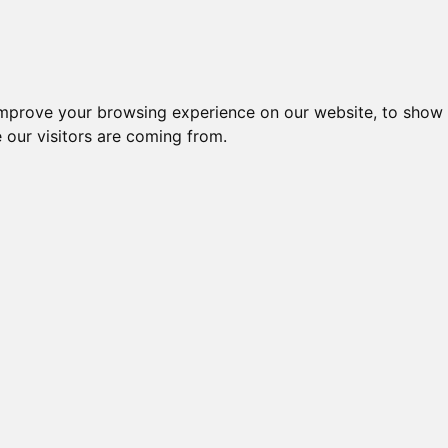
improve your browsing experience on our website, to show 
 our visitors are coming from.
l-komponenter > Leverandører > Kraus & Naimer > Afbrydere og
 Amperemeteromskiftere
Nr.
Beskrivelse
Type
AMPEREMETEROMSK. 0-1-2-
15916
3, 2POL 3XTRAFO,
CA10 A038
FRONTMONT
AMPEREMETEROMSK. OFF-
CA10 A038 
36579
L1-L2-L3, 2POL 3XTRAFO,
G251
FRONT
AMPEREMETEROMSK. 0-1-2-
21782
3, 2POL 3XTRAFO, FRONT
CA10 A038
1HUL
AMPEREMETEROMSK, 1POL
15917
3XTRAFO, 0-1-2-3,
CA10 A048