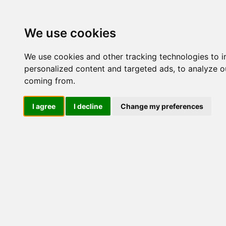
Update cookies preferences
We use cookies
We use cookies and other tracking technologies to 
personalized content and targeted ads, to analyze ou
coming from.
LOG IND
I agree
I decline
Change my preferences
Produkter ........max/side
El-komponenter > Leverand
Sikkerhedsafbrydere og last
Industriel IT
El-komponenter
Afbrydere og omskiftere
ATEX
Funktionelle håndtag
CEE industristik
Gruppetavler
Elektromagneter
Termostater, termosikringer og
termofølere
KF16 T203/33
KG10A T103/0
Tavleinstrumenter
KT11V
FT2 (GBA010
Transformere og shunte
Måleudstyr
Endestop, sensorer og
monteringskasser
Leverandører