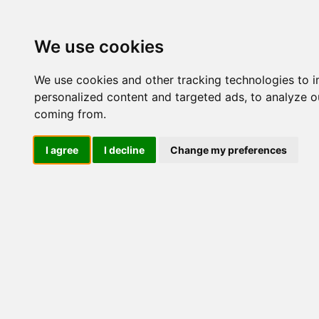
Update cookies preferences
We use cookies
We use cookies and other tracking technologies to 
personalized content and targeted ads, to analyze ou
coming from.
LOG IND
I agree
I decline
Change my preferences
Produkter ........max/side
El-komponenter > Leverand
> Trinomskiftere > 0-1-2
Industriel IT
El-komponenter
Afbrydere og omskiftere
ATEX
Funktionelle håndtag
CEE industristik
Gruppetavler
Elektromagneter
Termostater, termosikringer og
termofølere
Tavleinstrumenter
Transformere og shunte
Måleudstyr
Endestop, sensorer og
monteringskasser
Leverandører