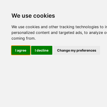
Update cookies preferences
We use cookies
We use cookies and other tracking technologies to 
personalized content and targeted ads, to analyze ou
coming from.
LOG IND
I agree
I decline
Change my preferences
Produkter ........max/side
El-komponenter > Leverand
Sikkerhedsafbrydere og las
Industriel IT
El-komponenter
Afbrydere og omskiftere
ATEX
Funktionelle håndtag
CEE industristik
Gruppetavler
Elektromagneter
Termostater, termosikringer og
termofølere
Tavleinstrumenter
Transformere og shunte
Måleudstyr
Endestop, sensorer og
monteringskasser
Leverandører