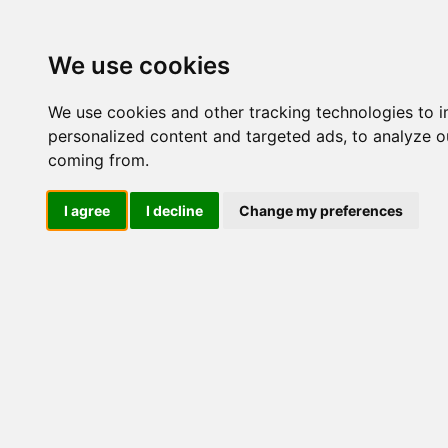
Update cookies preferences
We use cookies
We use cookies and other tracking technologies to 
personalized content and targeted ads, to analyze ou
coming from.
LOG IND
I agree
I decline
Change my preferences
Produkter ........max/side
El-komponenter > Leverandø
Panelmontage 96X96
Industriel IT
El-komponenter
Afbrydere og omskiftere
ATEX
Funktionelle håndtag
CEE industristik
Gruppetavler
Elektromagneter
Termostater, termosikringer og
termofølere
Tavleinstrumenter
Transformere og shunte
Måleudstyr
Endestop, sensorer og
monteringskasser
Leverandører