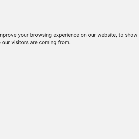
improve your browsing experience on our website, to show 
 our visitors are coming from.
l-komponenter > Leverandører > Bernstein > Endestop, sensore
ekaniske endestop