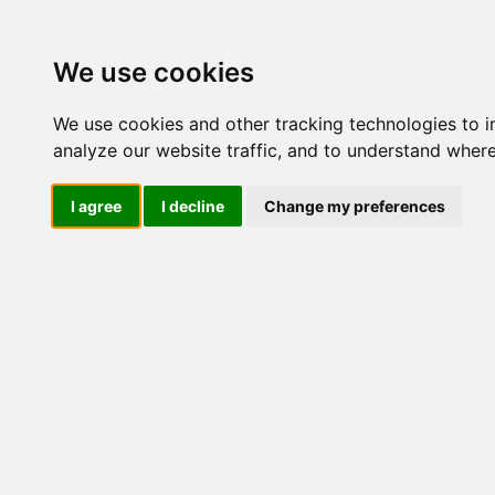
Update cookies preferences
We use cookies
We use cookies and other tracking technologies to 
analyze our website traffic, and to understand where
I agree
I decline
Change my preferences
LOG IND
Produkter ........max/side
E
M
Industriel IT
El-komponenter
Afbrydere og omskiftere
ATEX
Funktionelle håndtag
CEE industristik
Gruppetavler
Elektromagneter
Termostater, termosikringer og
termofølere
Tavleinstrumenter
Transformere og shunte
Måleudstyr
Endestop, sensorer og
monteringskasser
Leverandører