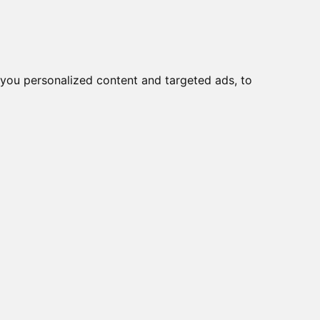
you personalized content and targeted ads, to
Start
Nyheder
Kontakt
r og monteringskasser >