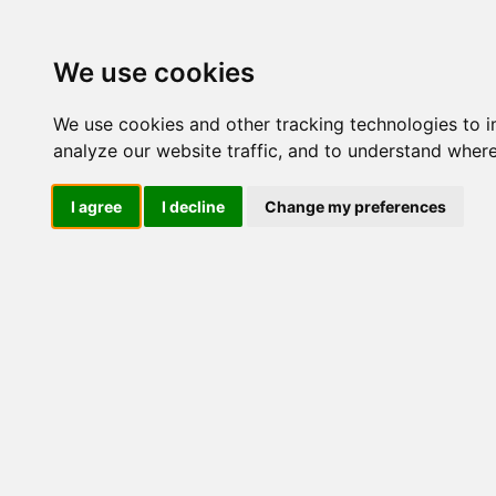
Update cookies preferences
We use cookies
We use cookies and other tracking technologies to 
analyze our website traffic, and to understand where
I agree
I decline
Change my preferences
LOG IND
Produkter ........max/side
E
F
Industriel IT
El-komponenter
Afbrydere og omskiftere
ATEX
Funktionelle håndtag
CEE industristik
Gruppetavler
Elektromagneter
Termostater, termosikringer og
termofølere
Tavleinstrumenter
Transformere og shunte
Måleudstyr
Endestop, sensorer og
monteringskasser
Leverandører