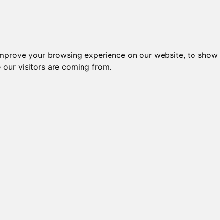
improve your browsing experience on our website, to show 
 our visitors are coming from.
l-komponenter > Leverandører > Bernstein > Endestop, sensore
odkontakter