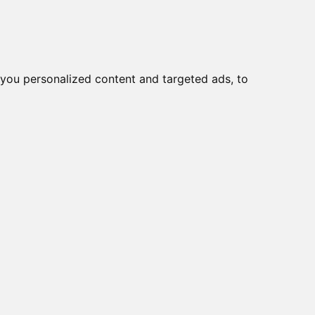
you personalized content and targeted ads, to
Start
Nyheder
Kontakt
r og monteringskasser >